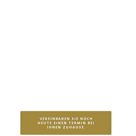
WIR BAUEN HOLZFENSTER
SEIT 120 JAHREN UND HABEN
SCHON TAUSENDEN VON
FAMILIEN ZU EINEM
TRAUMHAFTEN ZUHAUSE
VERHOLFEN. DENN UNSERE
FENSTER SIND VON
AUSSEN SICHER GEGEN S
CHNEE, REGEN UND STURM U
ND SORGEN INNEN FÜR W
ÄRME U
ND GEMÜTLICHKEIT.
VEREINBAREN SIE NOCH
HEUTE EINEN TERMIN BEI
IHNEN ZUHAUSE.