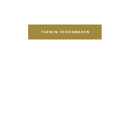
ELBST UM NICHTS K
ÜMMERN.
TERMIN VEREINBAREN