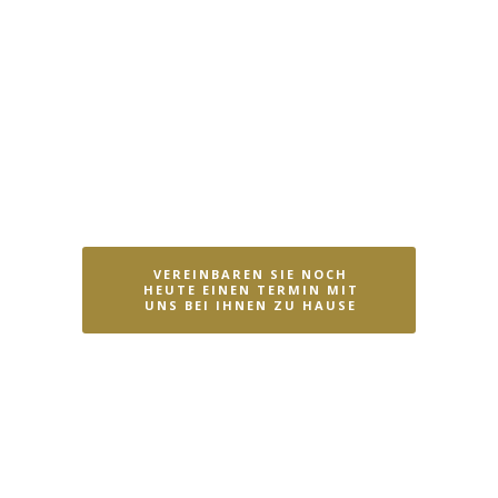
Mit unseren Holzfenstern
erhalten Sie Aufmaß, Fertigung
und Montage aus einer Hand. Nur
so ist ein perfektes
Gesamtergebnis gewährleistet.
VEREINBAREN SIE NOCH
HEUTE EINEN TERMIN MIT
UNS BEI IHNEN ZU HAUSE